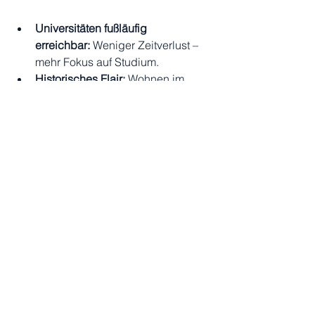
Universitäten fußläufig 
erreichbar:
 Weniger Zeitverlust – 
mehr Fokus auf Studium.
Historisches Flair:
 Wohnen im 
kulturellen Zentrum Istanbuls.
Sofort bezugsfertig:
 Ideal für 
Erasmus- und 
Austauschstudenten.
Nähe zu Kliniken:
 Perfekt für 
Studierende im 
Gesundheitswesen.
Warum Buchomes?
Möblierte Wohnungen:
 Alles für 
ein komfortables Studentenleben.