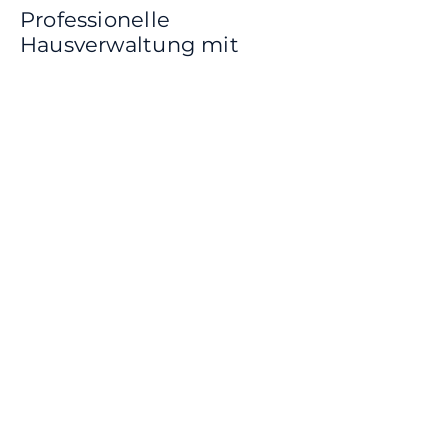
Professionelle
Hausverwaltung mit
Mietgarantie
Als Buchomes vermieten wir Ihre
Wohnung mit unserem
Mietgarantie-
Hausverwaltungsservice
, richten
sie modern ein und verwalten alle
Mietprozesse von Anfang bis Ende.
Mit unserem
professionellen
Hausverwaltungsansatz
übernehmen wir die Reinigung,
Instandhaltung und Mieterprozesse
vollständig.
Als Vermieter können Sie
ohne
großen Aufwand regelmäßige
Einnahmen
erzielen und sich über
ein unterbrechungsfreies
Einkommen
mit unserem