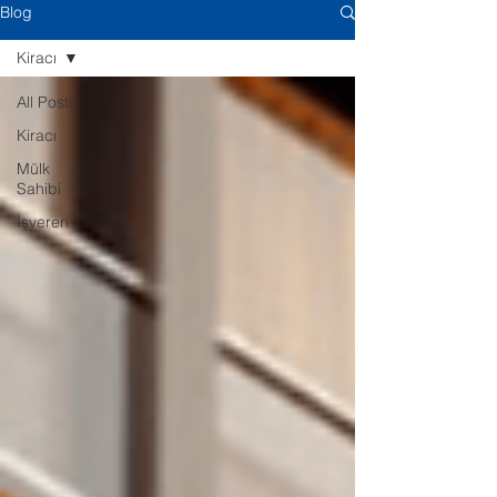
Blog
Kiracı
All Posts
Kiracı
Mülk
Sahibi
İşveren