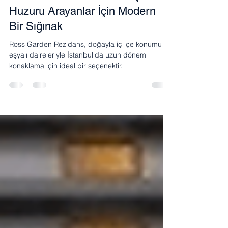
Betül Şeyma
11 Haz 2025
1 dakikada okunur
Ross Garden Rezidans - Şehirde
Huzuru Arayanlar İçin Modern
Bir Sığınak
Ross Garden Rezidans, doğayla iç içe konumu ve
eşyalı daireleriyle İstanbul'da uzun dönem
konaklama için ideal bir seçenektir.